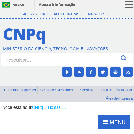
Acesso à informação
BRASIL
CORONAVÍRUS (COVID-19)
ACESSIBILIDADE
ALTO CONTRASTE
MAPA DO SITE
Participe
CNPq
Serviços
Legislação
MINISTÉRIO DA CIÊNCIA, TECNOLOGIA E INOVAÇÕES
Canais
Perguntas frequentes
Central de Atendimento
Serviços
E-mail do Pesquisador
Área de imprensa
Você está aqui:
CNPq
Bolsas e Auxílios Vigentes
Projetos de Pesquisa
MENU