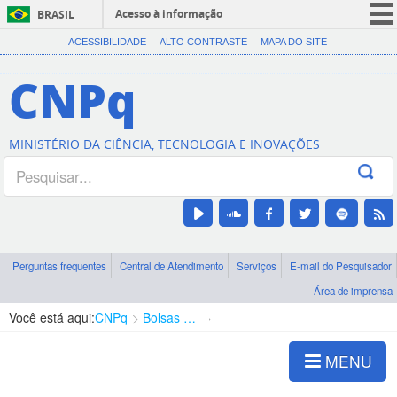
Acesso à informação
BRASIL
CORONAVÍRUS (COVID-19)
ACESSIBILIDADE
ALTO CONTRASTE
MAPA DO SITE
Participe
CNPq
Serviços
Legislação
MINISTÉRIO DA CIÊNCIA, TECNOLOGIA E INOVAÇÕES
Canais
Perguntas frequentes
Central de Atendimento
Serviços
E-mail do Pesquisador
Área de imprensa
Você está aqui:
CNPq
Bolsas e Auxílios Vigentes
Projetos de Pesquisa
MENU