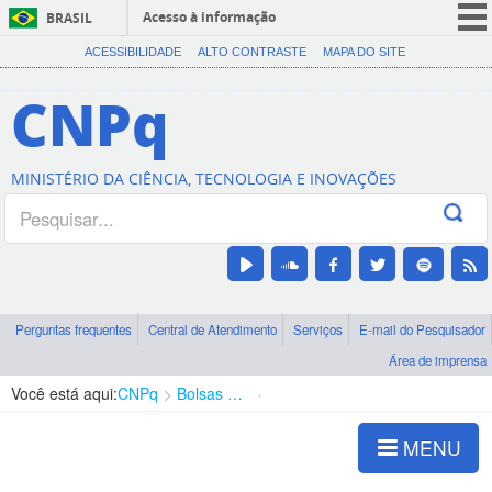
Acesso à informação
BRASIL
CORONAVÍRUS (COVID-19)
ACESSIBILIDADE
ALTO CONTRASTE
MAPA DO SITE
Participe
CNPq
Serviços
Legislação
MINISTÉRIO DA CIÊNCIA, TECNOLOGIA E INOVAÇÕES
Canais
Perguntas frequentes
Central de Atendimento
Serviços
E-mail do Pesquisador
Área de imprensa
Você está aqui:
CNPq
Bolsas e Auxílios Vigentes
Projetos de Pesquisa
MENU