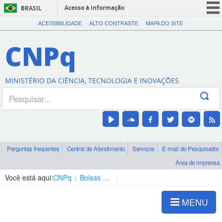
Acesso à informação
BRASIL
CORONAVÍRUS (COVID-19)
ACESSIBILIDADE
ALTO CONTRASTE
MAPA DO SITE
Participe
CNPq
Serviços
Legislação
MINISTÉRIO DA CIÊNCIA, TECNOLOGIA E INOVAÇÕES
Canais
Perguntas frequentes
Central de Atendimento
Serviços
E-mail do Pesquisador
Área de imprensa
Você está aqui:
CNPq
Bolsas e Auxílios Vigentes
Projetos de Pesquisa
MENU