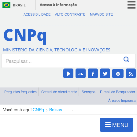
Acesso à informação
BRASIL
CORONAVÍRUS (COVID-19)
ACESSIBILIDADE
ALTO CONTRASTE
MAPA DO SITE
Participe
CNPq
Serviços
Legislação
MINISTÉRIO DA CIÊNCIA, TECNOLOGIA E INOVAÇÕES
Canais
Perguntas frequentes
Central de Atendimento
Serviços
E-mail do Pesquisador
Área de imprensa
Você está aqui:
CNPq
Bolsas e Auxílios Vigentes
Projetos de Pesquisa
MENU