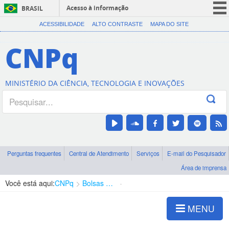
Acesso à informação
BRASIL
CORONAVÍRUS (COVID-19)
ACESSIBILIDADE
ALTO CONTRASTE
MAPA DO SITE
Participe
CNPq
Serviços
Legislação
MINISTÉRIO DA CIÊNCIA, TECNOLOGIA E INOVAÇÕES
Canais
Perguntas frequentes
Central de Atendimento
Serviços
E-mail do Pesquisador
Área de imprensa
Você está aqui:
CNPq
Bolsas e Auxílios Vigentes
Projetos de Pesquisa
MENU