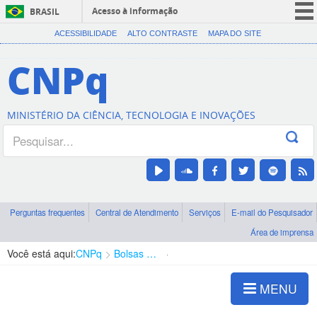
Acesso à informação
BRASIL
CORONAVÍRUS (COVID-19)
ACESSIBILIDADE
ALTO CONTRASTE
MAPA DO SITE
Participe
CNPq
Serviços
Legislação
MINISTÉRIO DA CIÊNCIA, TECNOLOGIA E INOVAÇÕES
Canais
Perguntas frequentes
Central de Atendimento
Serviços
E-mail do Pesquisador
Área de imprensa
Você está aqui:
CNPq
Bolsas e Auxílios Vigentes
Projetos de Pesquisa
MENU