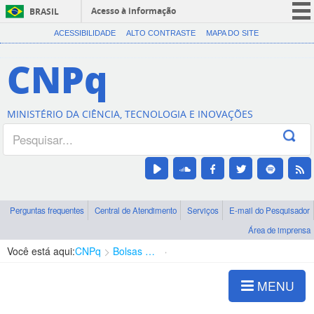
Acesso à informação
BRASIL
CORONAVÍRUS (COVID-19)
ACESSIBILIDADE
ALTO CONTRASTE
MAPA DO SITE
Participe
CNPq
Serviços
Legislação
MINISTÉRIO DA CIÊNCIA, TECNOLOGIA E INOVAÇÕES
Canais
Perguntas frequentes
Central de Atendimento
Serviços
E-mail do Pesquisador
Área de imprensa
Você está aqui:
CNPq
Bolsas e Auxílios Vigentes
Projetos de Pesquisa
MENU