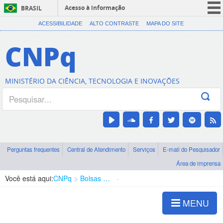
Acesso à informação
BRASIL
CORONAVÍRUS (COVID-19)
ACESSIBILIDADE
ALTO CONTRASTE
MAPA DO SITE
Participe
CNPq
Serviços
Legislação
MINISTÉRIO DA CIÊNCIA, TECNOLOGIA E INOVAÇÕES
Canais
Perguntas frequentes
Central de Atendimento
Serviços
E-mail do Pesquisador
Área de imprensa
Você está aqui:
CNPq
Bolsas e Auxílios Vigentes
Projetos de Pesquisa
MENU