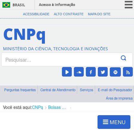
Acesso à informação
BRASIL
CORONAVÍRUS (COVID-19)
ACESSIBILIDADE
ALTO CONTRASTE
MAPA DO SITE
Participe
CNPq
Serviços
Legislação
MINISTÉRIO DA CIÊNCIA, TECNOLOGIA E INOVAÇÕES
Canais
Perguntas frequentes
Central de Atendimento
Serviços
E-mail do Pesquisador
Área de imprensa
Você está aqui:
CNPq
Bolsas e Auxílios Vigentes
Projetos de Pesquisa
MENU