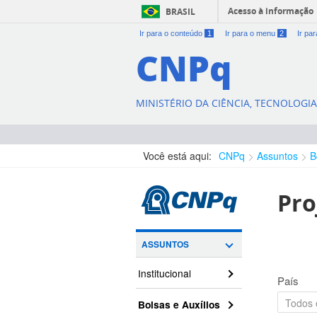
Acesso à informação
BRASIL
Ir para o conteúdo
1
Ir para o menu
2
Ir pa
CNPq
MINISTÉRIO DA CIÊNCIA, TECNOLOGI
Você está aqui:
CNPq
Assuntos
B
Pro
ASSUNTOS
Institucional
País
Bolsas e Auxílios