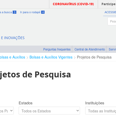
CORONAVÍRUS (COVID-19)
Participe
ra a busca
3
Ir para o rodapé
4
ACESSI
A E INOVAÇÕES
Perguntas frequentes
Central de Atendimento
Serv
olsas e Auxílios
Bolsas e Auxílios Vigentes
Projetos de Pesquisa
jetos de Pesquisa
Estados
Instituições