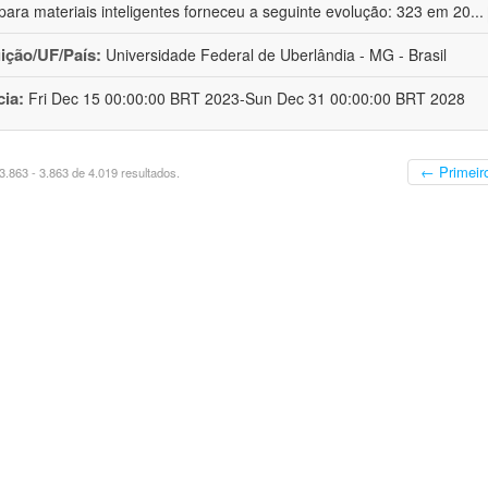
ara materiais inteligentes forneceu a seguinte evolução: 323 em 20
...
uição/UF/País:
Universidade Federal de Uberlândia - MG - Brasil
cia:
Fri Dec 15 00:00:00 BRT 2023-Sun Dec 31 00:00:00 BRT 2028
← Primeir
.863 - 3.863 de 4.019 resultados.