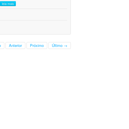
leia mais
o
Anterior
Próximo
Último →