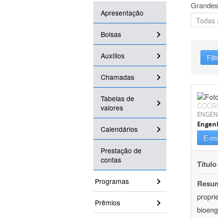
Grandes
Apresentação
Bolsas
Auxílios
Filt
Chamadas
Tabelas de
COOR
valores
ENGEN
Engen
Calendários
E-ma
Prestação de
contas
Título
Programas
Resu
propri
Prêmios
bioeng