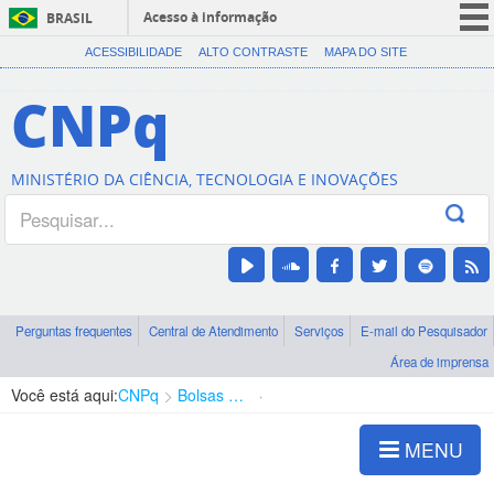
Acesso à informação
BRASIL
CORONAVÍRUS (COVID-19)
ACESSIBILIDADE
ALTO CONTRASTE
MAPA DO SITE
Participe
CNPq
Serviços
Legislação
MINISTÉRIO DA CIÊNCIA, TECNOLOGIA E INOVAÇÕES
Canais
Perguntas frequentes
Central de Atendimento
Serviços
E-mail do Pesquisador
Área de imprensa
Você está aqui:
CNPq
Bolsas e Auxílios Vigentes
Projetos de Pesquisa
MENU