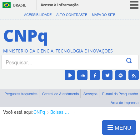
Acesso à informação
BRASIL
CORONAVÍRUS (COVID-19)
ACESSIBILIDADE
ALTO CONTRASTE
MAPA DO SITE
Participe
CNPq
Serviços
Legislação
MINISTÉRIO DA CIÊNCIA, TECNOLOGIA E INOVAÇÕES
Canais
Perguntas frequentes
Central de Atendimento
Serviços
E-mail do Pesquisador
Área de imprensa
Você está aqui:
CNPq
Bolsas e Auxílios Vigentes
Projetos de Pesquisa
MENU