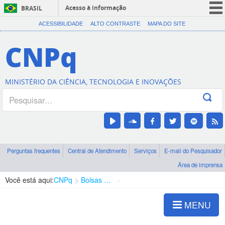
Acesso à informação
BRASIL
CORONAVÍRUS (COVID-19)
ACESSIBILIDADE
ALTO CONTRASTE
MAPA DO SITE
Participe
CNPq
Serviços
Legislação
MINISTÉRIO DA CIÊNCIA, TECNOLOGIA E INOVAÇÕES
Canais
Perguntas frequentes
Central de Atendimento
Serviços
E-mail do Pesquisador
Área de imprensa
Você está aqui:
CNPq
Bolsas e Auxílios Vigentes
Projetos de Pesquisa
MENU