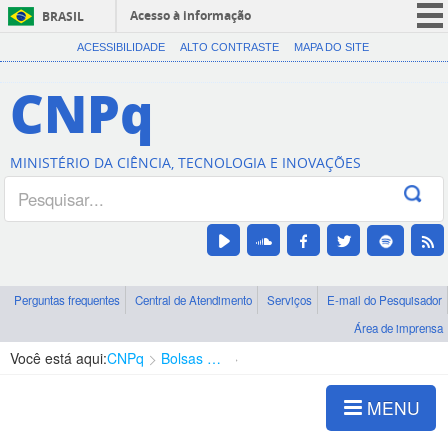
Acesso à informação
BRASIL
CORONAVÍRUS (COVID-19)
ACESSIBILIDADE
ALTO CONTRASTE
MAPA DO SITE
Participe
CNPq
Serviços
Legislação
MINISTÉRIO DA CIÊNCIA, TECNOLOGIA E INOVAÇÕES
Canais
Perguntas frequentes
Central de Atendimento
Serviços
E-mail do Pesquisador
Área de imprensa
Você está aqui:
CNPq
Bolsas e Auxílios Vigentes
Projetos de Pesquisa
MENU