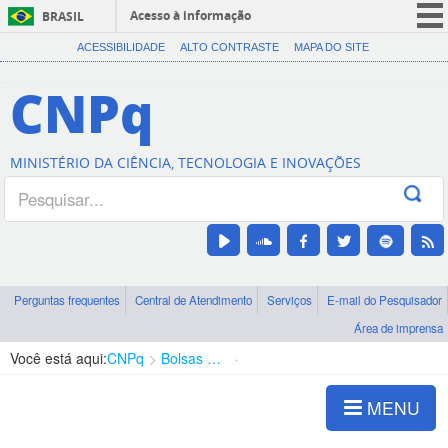
Acesso à informação
BRASIL
CORONAVÍRUS (COVID-19)
ACESSIBILIDADE
ALTO CONTRASTE
MAPA DO SITE
Participe
CNPq
Serviços
Legislação
MINISTÉRIO DA CIÊNCIA, TECNOLOGIA E INOVAÇÕES
Canais
Perguntas frequentes
Central de Atendimento
Serviços
E-mail do Pesquisador
Área de imprensa
Você está aqui:
CNPq
Bolsas e Auxílios Vigentes
Projetos de Pesquisa
MENU