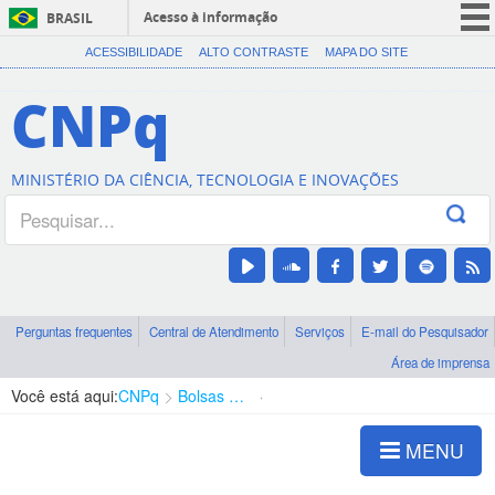
Acesso à informação
BRASIL
CORONAVÍRUS (COVID-19)
ACESSIBILIDADE
ALTO CONTRASTE
MAPA DO SITE
Participe
CNPq
Serviços
Legislação
MINISTÉRIO DA CIÊNCIA, TECNOLOGIA E INOVAÇÕES
Canais
Perguntas frequentes
Central de Atendimento
Serviços
E-mail do Pesquisador
Área de imprensa
Você está aqui:
CNPq
Bolsas e Auxílios Vigentes
Projetos de Pesquisa
MENU