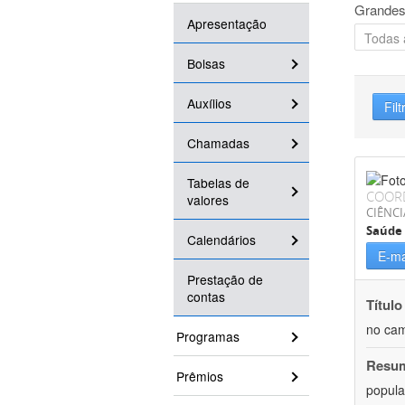
Grandes
Apresentação
Bolsas
Auxílios
Filt
Chamadas
Tabelas de
COOR
valores
CIÊNCI
Saúde 
Calendários
E-ma
Prestação de
contas
Título
no cam
Programas
Resu
Prêmios
popula