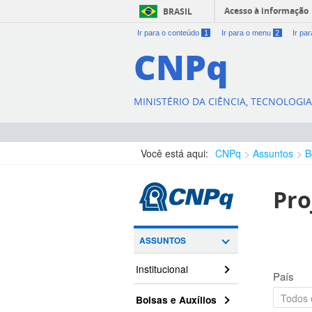
Acesso à informação
BRASIL
Ir para o conteúdo
1
Ir para o menu
2
Ir pa
CNPq
MINISTÉRIO DA CIÊNCIA, TECNOLOGI
Você está aqui:
CNPq
Assuntos
B
Pro
ASSUNTOS
Institucional
País
Bolsas e Auxílios