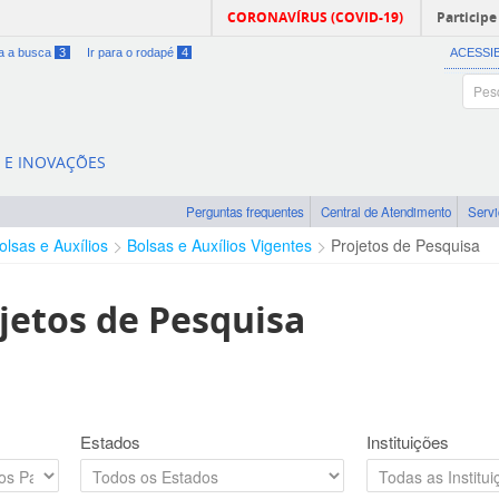
CORONAVÍRUS (COVID-19)
Participe
ra a busca
3
Ir para o rodapé
4
ACESSI
A E INOVAÇÕES
Perguntas frequentes
Central de Atendimento
Serv
olsas e Auxílios
Bolsas e Auxílios Vigentes
Projetos de Pesquisa
jetos de Pesquisa
Estados
Instituições