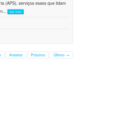
ria (APS), serviços esses que lidam
 n
...
leia mais
o
Anterior
Próximo
Último →