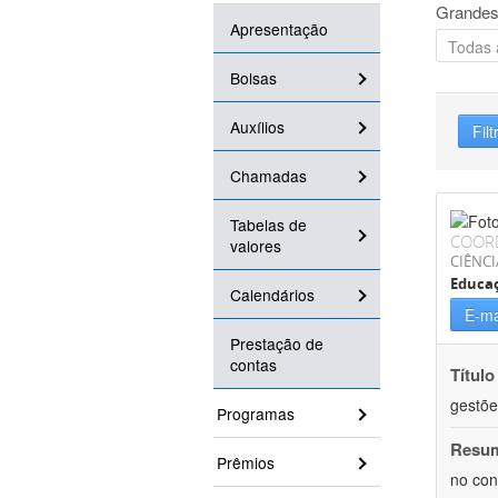
Grandes
Apresentação
Bolsas
Auxílios
Filt
Chamadas
Tabelas de
COOR
valores
CIÊNC
Educa
Calendários
E-ma
Prestação de
contas
Título
gestõe
Programas
Resu
Prêmios
no con