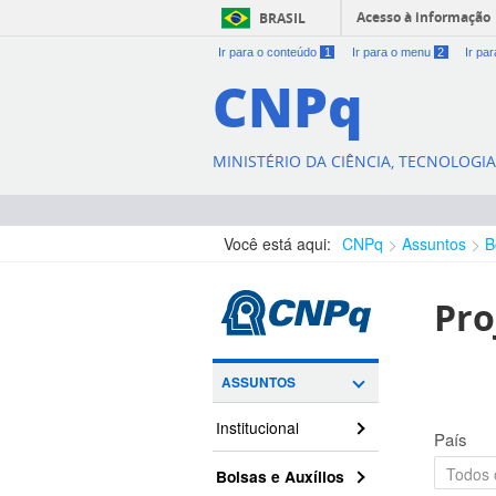
Acesso à informação
BRASIL
Ir para o conteúdo
1
Ir para o menu
2
Ir pa
CNPq
MINISTÉRIO DA CIÊNCIA, TECNOLOGI
Você está aqui:
CNPq
Assuntos
B
Pro
ASSUNTOS
Institucional
País
Bolsas e Auxílios