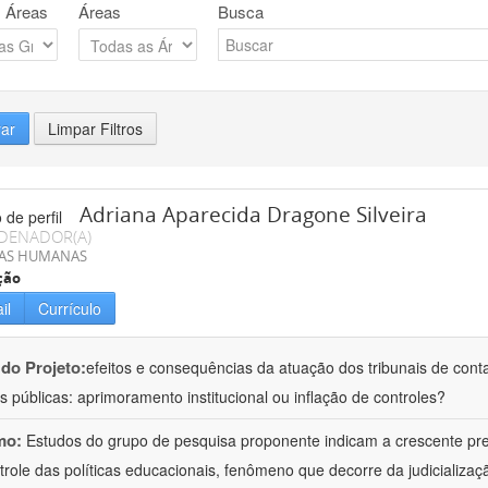
 Áreas
Áreas
Busca
rar
Limpar Filtros
Adriana Aparecida Dragone Silveira
DENADOR(A)
IAS HUMANAS
ção
il
Currículo
 do Projeto:
efeitos e consequências da atuação dos tribunais de conta
s públicas: aprimoramento institucional ou inflação de controles?
mo:
Estudos do grupo de pesquisa proponente indicam a crescente pr
trole das políticas educacionais, fenômeno que decorre da judicializa