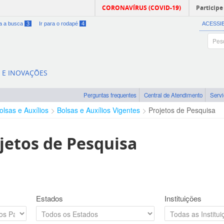
CORONAVÍRUS (COVID-19)
Participe
ra a busca
3
Ir para o rodapé
4
ACESSI
A E INOVAÇÕES
Perguntas frequentes
Central de Atendimento
Serv
olsas e Auxílios
Bolsas e Auxílios Vigentes
Projetos de Pesquisa
jetos de Pesquisa
Estados
Instituições