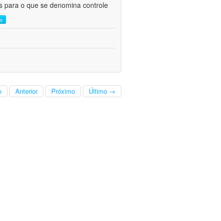
as para o que se denomina controle
is
o
Anterior
Próximo
Último →