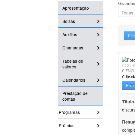
Grandes
Apresentação
Bolsas
Auxílios
Filt
Chamadas
Tabelas de
COOR
valores
CIÊNCI
Ciênci
Calendários
E-ma
Prestação de
contas
Título
discur
Programas
Resu
Prêmios
comple