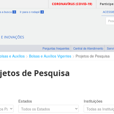
CORONAVÍRUS (COVID-19)
Participe
ra a busca
3
Ir para o rodapé
4
ACESSI
A E INOVAÇÕES
Perguntas frequentes
Central de Atendimento
Serv
olsas e Auxílios
Bolsas e Auxílios Vigentes
Projetos de Pesquisa
jetos de Pesquisa
Estados
Instituições