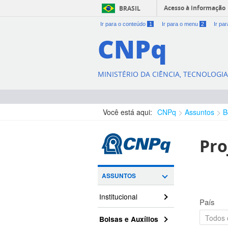
Acesso à informação
BRASIL
Ir para o conteúdo
1
Ir para o menu
2
Ir pa
CNPq
MINISTÉRIO DA CIÊNCIA, TECNOLOGI
Você está aqui:
CNPq
Assuntos
B
Pro
ASSUNTOS
Institucional
País
Bolsas e Auxílios