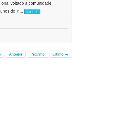
cional voltado à comunidade
lunos de in
...
leia mais
o
Anterior
Próximo
Último →