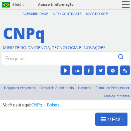
Acesso à informação
BRASIL
CORONAVÍRUS (COVID-19)
ACESSIBILIDADE
ALTO CONTRASTE
MAPA DO SITE
Participe
CNPq
Serviços
Legislação
MINISTÉRIO DA CIÊNCIA, TECNOLOGIA E INOVAÇÕES
Canais
Perguntas frequentes
Central de Atendimento
Serviços
E-mail do Pesquisador
Área de imprensa
Você está aqui:
CNPq
Bolsas e Auxílios Vigentes
Projetos de Pesquisa
MENU