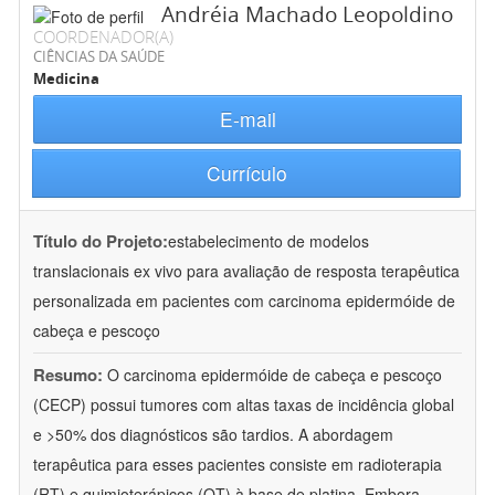
Andréia Machado Leopoldino
COORDENADOR(A)
CIÊNCIAS DA SAÚDE
Medicina
E-mail
Currículo
Título do Projeto:
estabelecimento de modelos
translacionais ex vivo para avaliação de resposta terapêutica
personalizada em pacientes com carcinoma epidermóide de
cabeça e pescoço
Resumo:
O carcinoma epidermóide de cabeça e pescoço
(CECP) possui tumores com altas taxas de incidência global
e >50% dos diagnósticos são tardios. A abordagem
terapêutica para esses pacientes consiste em radioterapia
(RT) e quimioterápicos (QT) à base de platina. Embora