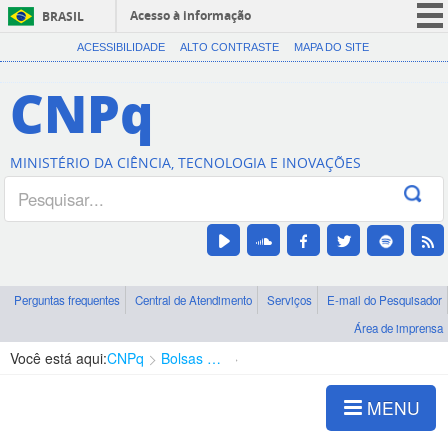
Acesso à informação
BRASIL
CORONAVÍRUS (COVID-19)
ACESSIBILIDADE
ALTO CONTRASTE
MAPA DO SITE
Participe
CNPq
Serviços
Legislação
MINISTÉRIO DA CIÊNCIA, TECNOLOGIA E INOVAÇÕES
Canais
Perguntas frequentes
Central de Atendimento
Serviços
E-mail do Pesquisador
Área de imprensa
Você está aqui:
CNPq
Bolsas e Auxílios Vigentes
Projetos de Pesquisa
MENU