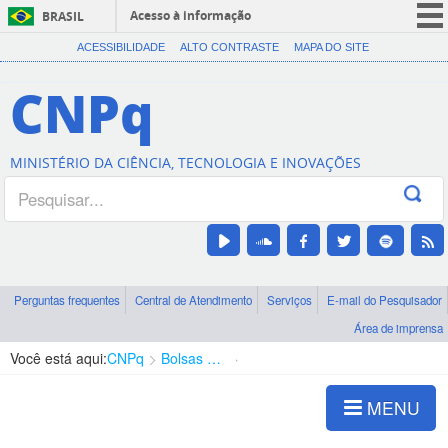
Acesso à informação
BRASIL
CORONAVÍRUS (COVID-19)
ACESSIBILIDADE
ALTO CONTRASTE
MAPA DO SITE
Participe
CNPq
Serviços
Legislação
MINISTÉRIO DA CIÊNCIA, TECNOLOGIA E INOVAÇÕES
Canais
Perguntas frequentes
Central de Atendimento
Serviços
E-mail do Pesquisador
Área de imprensa
Você está aqui:
CNPq
Bolsas e Auxílios Vigentes
Projetos de Pesquisa
MENU