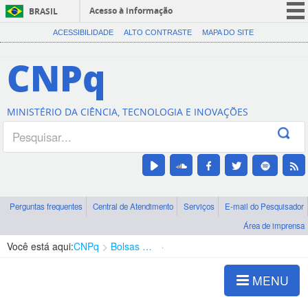
Acesso à informação
BRASIL
CORONAVÍRUS (COVID-19)
ACESSIBILIDADE
ALTO CONTRASTE
MAPA DO SITE
Participe
CNPq
Serviços
Legislação
MINISTÉRIO DA CIÊNCIA, TECNOLOGIA E INOVAÇÕES
Canais
Perguntas frequentes
Central de Atendimento
Serviços
E-mail do Pesquisador
Área de imprensa
Você está aqui:
CNPq
Bolsas e Auxílios Vigentes
Projetos de Pesquisa
MENU