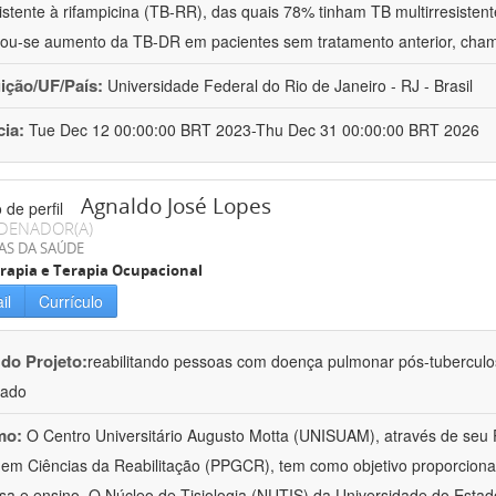
istente à rifampicina (TB-RR), das quais 78% tinham TB multirresist
ou-se aumento da TB-DR em pacientes sem tratamento anterior, cha
uição/UF/País:
Universidade Federal do Rio de Janeiro - RJ - Brasil
cia:
Tue Dec 12 00:00:00 BRT 2023-Thu Dec 31 00:00:00 BRT 2026
Agnaldo José Lopes
DENADOR(A)
AS DA SAÚDE
erapia e Terapia Ocupacional
il
Currículo
 do Projeto:
reabilitando pessoas com doença pulmonar pós-tubercul
lado
mo:
O Centro Universitário Augusto Motta (UNISUAM), através de seu
em Ciências da Reabilitação (PPGCR), tem como objetivo proporcionar 
sa e ensino. O Núcleo de Tisiologia (NUTIS) da Universidade do Estad