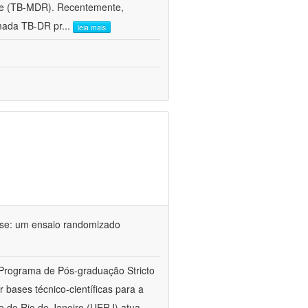
ente (TB-MDR). Recentemente,
mada TB-DR pr
...
leia mais
ose: um ensaio randomizado
 Programa de Pós-graduação Stricto
bases técnico-científicas para a
o do Rio de Janeiro (UERJ) atua