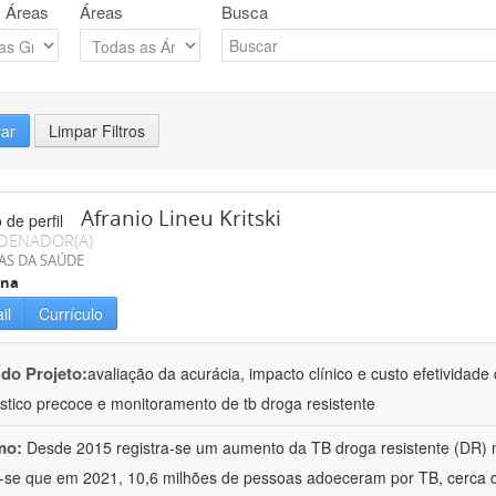
 Áreas
Áreas
Busca
rar
Limpar Filtros
Afranio Lineu Kritski
DENADOR(A)
AS DA SAÚDE
ina
il
Currículo
 do Projeto:
avaliação da acurácia, impacto clínico e custo efetividad
stico precoce e monitoramento de tb droga resistente
mo:
Desde 2015 registra-se um aumento da TB droga resistente (DR) 
-se que em 2021, 10,6 milhões de pessoas adoeceram por TB, cerca