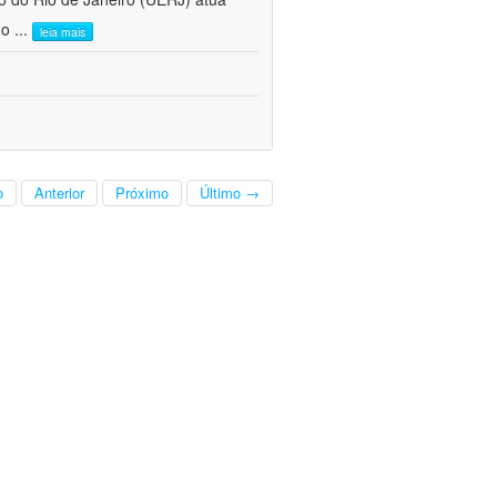
do
...
leia mais
o
Anterior
Próximo
Último →