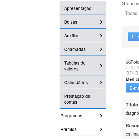
Grandes
Apresentação
Bolsas
Auxílios
Filt
Chamadas
Tabelas de
COOR
valores
CIÊNCI
Medic
Calendários
E-ma
Prestação de
contas
Título
diagnó
Programas
Resu
Prêmios
estima