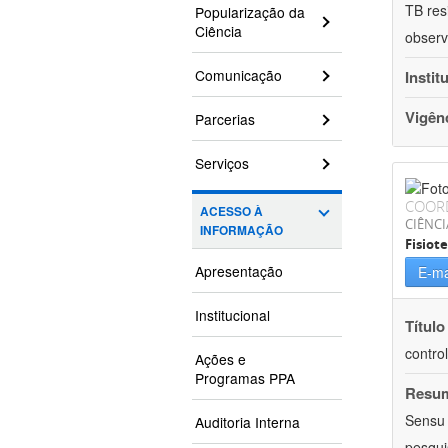
TB res
Popularização da
Ciência
observ
Comunicação
Instit
Vigên
Parcerias
Serviços
COOR
ACESSO À
CIÊNCI
INFORMAÇÃO
Fisiot
Apresentação
E-ma
Institucional
Título
contro
Ações e
Programas PPA
Resu
Sensu 
Auditoria Interna
pesqui