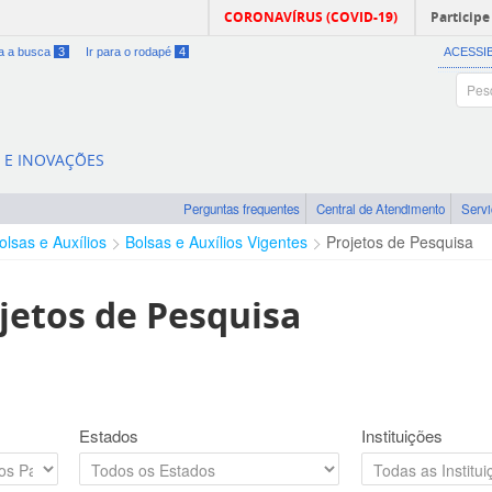
CORONAVÍRUS (COVID-19)
Participe
ra a busca
3
Ir para o rodapé
4
ACESSI
A E INOVAÇÕES
Perguntas frequentes
Central de Atendimento
Serv
olsas e Auxílios
Bolsas e Auxílios Vigentes
Projetos de Pesquisa
jetos de Pesquisa
Estados
Instituições