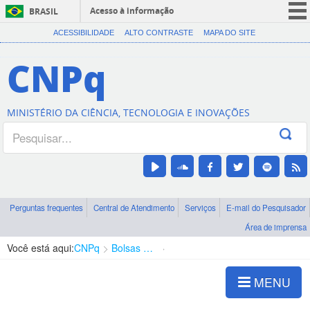
Acesso à informação
BRASIL
CORONAVÍRUS (COVID-19)
ACESSIBILIDADE
ALTO CONTRASTE
MAPA DO SITE
Participe
CNPq
Serviços
Legislação
MINISTÉRIO DA CIÊNCIA, TECNOLOGIA E INOVAÇÕES
Canais
Perguntas frequentes
Central de Atendimento
Serviços
E-mail do Pesquisador
Área de imprensa
Você está aqui:
CNPq
Bolsas e Auxílios Vigentes
Projetos de Pesquisa
MENU