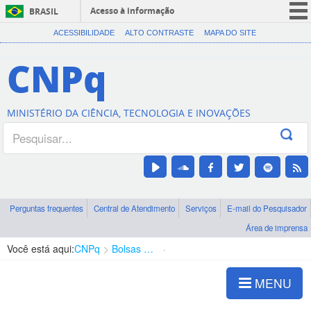
Acesso à informação
BRASIL
CORONAVÍRUS (COVID-19)
ACESSIBILIDADE
ALTO CONTRASTE
MAPA DO SITE
Participe
CNPq
Serviços
Legislação
MINISTÉRIO DA CIÊNCIA, TECNOLOGIA E INOVAÇÕES
Canais
Perguntas frequentes
Central de Atendimento
Serviços
E-mail do Pesquisador
Área de imprensa
Você está aqui:
CNPq
Bolsas e Auxílios Vigentes
Projetos de Pesquisa
MENU