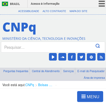
Acesso à informação
BRASIL
CORONAVÍRUS (COVID-19)
ACESSIBILIDADE
ALTO CONTRASTE
MAPA DO SITE
Participe
CNPq
Serviços
Legislação
MINISTÉRIO DA CIÊNCIA, TECNOLOGIA E INOVAÇÕES
Canais
Perguntas frequentes
Central de Atendimento
Serviços
E-mail do Pesquisador
Área de imprensa
Você está aqui:
CNPq
Bolsas e Auxílios Vigentes
Projetos de Pesquisa
MENU