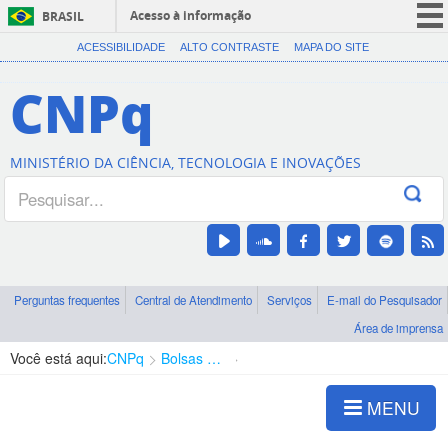
Acesso à informação
BRASIL
CORONAVÍRUS (COVID-19)
ACESSIBILIDADE
ALTO CONTRASTE
MAPA DO SITE
Participe
CNPq
Serviços
Legislação
MINISTÉRIO DA CIÊNCIA, TECNOLOGIA E INOVAÇÕES
Canais
Perguntas frequentes
Central de Atendimento
Serviços
E-mail do Pesquisador
Área de imprensa
Você está aqui:
CNPq
Bolsas e Auxílios Vigentes
Projetos de Pesquisa
MENU