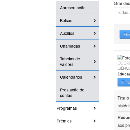
Grandes
Apresentação
Bolsas
Auxílios
Filt
Chamadas
Tabelas de
COOR
valores
CIÊNC
Educa
Calendários
E-ma
Prestação de
contas
Título
históri
Programas
Resu
Prêmios
aos pr