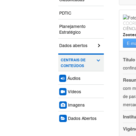
PDTIC
COOR
Planejamento
CIÊNCI
Estratégico
Zoote
E-ma
Dados abertos
Título
CENTRAIS DE
CONTEÚDOS
confin
Áudios
Resu
com mú
Vídeos
de par
mercad
Imagens
Instit
Dados Abertos
Vigên