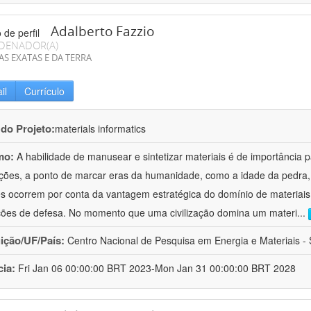
Adalberto Fazzio
DENADOR(A)
AS EXATAS E DA TERRA
il
Currículo
 do Projeto:
materials informatics
mo:
A habilidade de manusear e sintetizar materiais é de importância 
zações, a ponto de marcar eras da humanidade, como a idade da pedra, 
es ocorrem por conta da vantagem estratégica do domínio de materiais,
ções de defesa. No momento que uma civilização domina um materi
...
uição/UF/País:
Centro Nacional de Pesquisa em Energia e Materiais - S
cia:
Fri Jan 06 00:00:00 BRT 2023-Mon Jan 31 00:00:00 BRT 2028