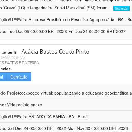
ro 'Cravo' (LC) e tangerineira 'Sunki Maravilha' (SM) foram
...
leia mais
uição/UF/País:
Empresa Brasileira de Pesquisa Agropecuária - BA - Bra
cia:
Tue Dec 05 00:00:00 BRT 2023-Fri Dec 31 00:00:00 BRT 2027
Acácia Bastos Couto Pinto
DENADOR(A)
AS EXATAS E DA TERRA
ncias
il
Currículo
 do Projeto:
expogeo virtual: popularizando a educação geocientífica a
mo:
Vide projeto anexo
uição/UF/País:
ESTADO DA BAHIA - BA - Brasil
cia:
Sat Dec 24 00:00:00 BRT 2022-Mon Nov 30 00:00:00 BRT 2026