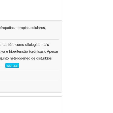
ropatias: terapias celulares,
enal, têm como etiologias mais
iva e hipertensão (crônicas). Apesar
junto heterogêneo de distúrbios
e
...
leia mais