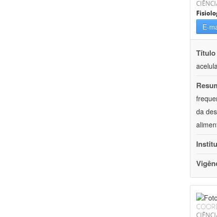
CIÊNCI
Fisiolo
E-ma
Título
acelul
Resu
freque
da des
alimen
Instit
Vigên
COOR
CIÊNCI