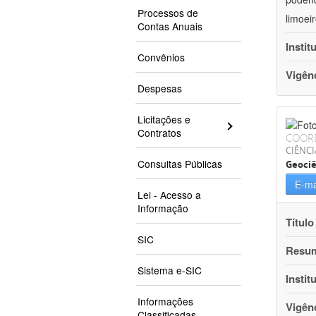
Processos de
limoei
Contas Anuais
Instit
Convênios
Vigên
Despesas
Licitações e
Contratos
COOR
CIÊNCI
Consultas Públicas
Geociê
E-ma
Lei - Acesso a
Informação
Título
SIC
Resu
Sistema e-SIC
Instit
Informações
Vigên
Classificadas