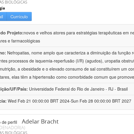
AS BIOLÓGICAS
gia
il
Currículo
 do Projeto:
novos e velhos atores para estratégias terapêuticas em nef
ares e farmacológicas
mo:
Nefropatias, nome amplo que caracteriza a diminuição da função r
ntes processos de isquemia-reperfusão (I/R) (agudos), uropatia obstrut
nutrição, a obesidade e o elevado consumo de sal constituírem um con
tares, elas têm a hipertensão como comorbidade comum que promov
uição/UF/País:
Universidade Federal do Rio de Janeiro - RJ - Brasil
cia:
Wed Feb 21 00:00:00 BRT 2024-Sun Feb 28 00:00:00 BRT 2027
Adelar Bracht
DENADOR(A)
AS BIOLÓGICAS