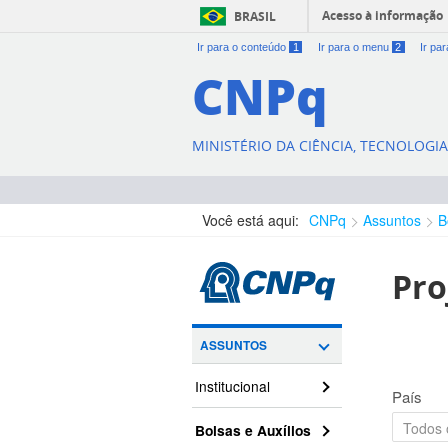
Acesso à informação
BRASIL
Ir para o conteúdo
1
Ir para o menu
2
Ir pa
CNPq
MINISTÉRIO DA CIÊNCIA, TECNOLOGI
Você está aqui:
CNPq
Assuntos
B
Pro
ASSUNTOS
Institucional
País
Bolsas e Auxílios