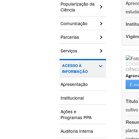
Aprend
Popularização da
Ciência
estuda
Comunicação
Instit
Vigên
Parcerias
Serviços
COOR
ACESSO À
CIÊNCI
INFORMAÇÃO
Agron
Apresentação
E-ma
Institucional
Título
cultiv
Ações e
Programas PPA
Resu
planta
Auditoria Interna
podend