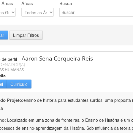
 Áreas
Áreas
Busca
rar
Limpar Filtros
Aaron Sena Cerqueira Reis
DENADOR(A)
IAS HUMANAS
ção
il
Currículo
 do Projeto:
ensino de história para estudantes surdos: uma proposta i
ca
mo:
Localizado em uma zona de fronteiras, o Ensino de História é um
ocessos de ensino-aprendizagem da História. Sob influência da teoria d