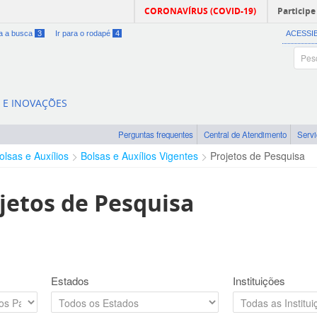
CORONAVÍRUS (COVID-19)
Participe
ra a busca
3
Ir para o rodapé
4
ACESSI
A E INOVAÇÕES
Perguntas frequentes
Central de Atendimento
Serv
olsas e Auxílios
Bolsas e Auxílios Vigentes
Projetos de Pesquisa
jetos de Pesquisa
Estados
Instituições