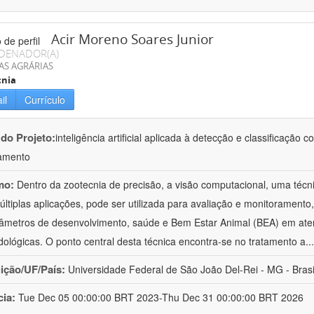
Acir Moreno Soares Junior
DENADOR(A)
AS AGRÁRIAS
cnia
il
Currículo
 do Projeto:
inteligência artificial aplicada à detecção e classificaçã
amento
mo:
Dentro da zootecnia de precisão, a visão computacional, uma técni
ltiplas aplicações, pode ser utilizada para avaliação e monitoramento, 
âmetros de desenvolvimento, saúde e Bem Estar Animal (BEA) em ate
ológicas. O ponto central desta técnica encontra-se no tratamento a
..
uição/UF/País:
Universidade Federal de São João Del-Rei - MG - Brasi
cia:
Tue Dec 05 00:00:00 BRT 2023-Thu Dec 31 00:00:00 BRT 2026