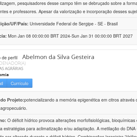
izagem, pesquisadores desse campo têm se debruçado sobre a formaç
ntes e professores. Apesar da valorização e incorporação desses sujei
uição/UF/País:
Universidade Federal de Sergipe - SE - Brasil
cia:
Mon Jan 08 00:00:00 BRT 2024-Sun Jan 31 00:00:00 BRT 2027
Abelmon da Silva Gesteira
DENADOR(A)
AS AGRÁRIAS
omia
il
Currículo
 do Projeto:
potencializando a memória epigenética em citros através d
o agropecuário.
mo:
O déficit hídrico provoca alterações morfofisiológicas, bioquímica
 a estratégias para aclimatização e/ou adaptação. A metilação do DNA 
o ser alterada durante o déficit hídrico. Combinações laranjeira 'Valên