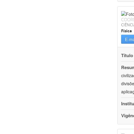
COOR
CIÊNCI
Física
E-ma
Título
Resu
civili
divisõ
aplica
Instit
Vigên