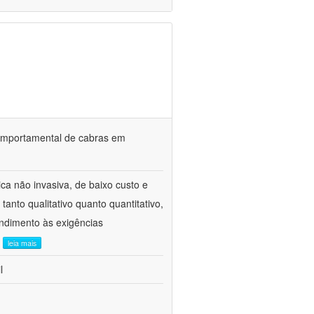
o comportamental de cabras em
ca não invasiva, de baixo custo e
tanto qualitativo quanto quantitativo,
ndimento às exigências
.
leia mais
l