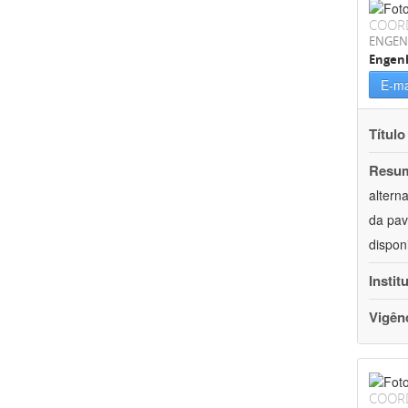
COOR
ENGEN
Engenh
E-ma
Título
Resu
altern
da pav
dispon
Instit
Vigên
COOR