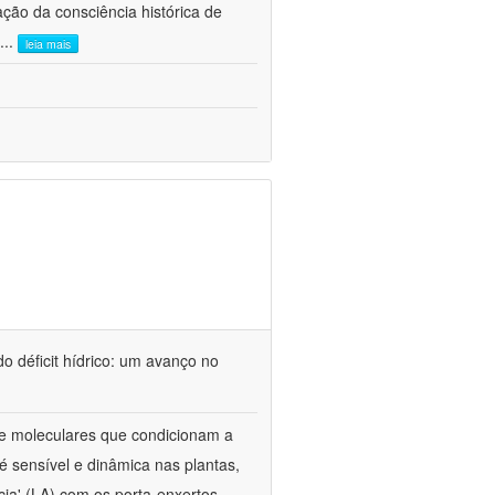
ão da consciência histórica de
...
leia mais
o déficit hídrico: um avanço no
s e moleculares que condicionam a
é sensível e dinâmica nas plantas,
cia' (LA) com os porta-enxertos