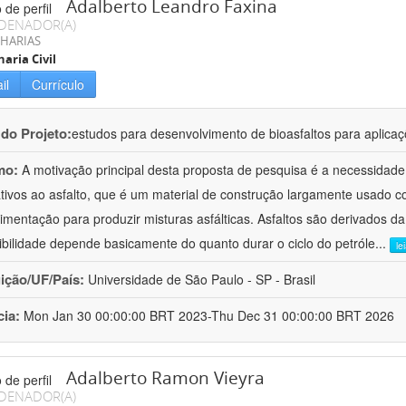
Adalberto Leandro Faxina
DENADOR(A)
HARIAS
aria Civil
il
Currículo
 do Projeto:
estudos para desenvolvimento de bioasfaltos para aplic
mo:
A motivação principal desta proposta de pesquisa é a necessidade
ativos ao asfalto, que é um material de construção largamente usado 
imentação para produzir misturas asfálticas. Asfaltos são derivados da
ibilidade depende basicamente do quanto durar o ciclo do petróle
...
le
uição/UF/País:
Universidade de São Paulo - SP - Brasil
cia:
Mon Jan 30 00:00:00 BRT 2023-Thu Dec 31 00:00:00 BRT 2026
Adalberto Ramon Vieyra
DENADOR(A)