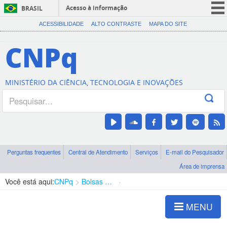
Acesso à informação
BRASIL
CORONAVÍRUS (COVID-19)
ACESSIBILIDADE
ALTO CONTRASTE
MAPA DO SITE
Participe
CNPq
Serviços
Legislação
MINISTÉRIO DA CIÊNCIA, TECNOLOGIA E INOVAÇÕES
Canais
Perguntas frequentes
Central de Atendimento
Serviços
E-mail do Pesquisador
Área de imprensa
Você está aqui:
CNPq
Bolsas e Auxílios Vigentes
Projetos de Pesquisa
MENU