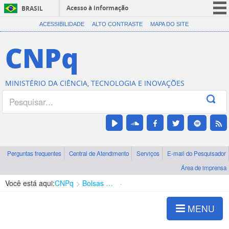
Acesso à informação
BRASIL
CORONAVÍRUS (COVID-19)
ACESSIBILIDADE
ALTO CONTRASTE
MAPA DO SITE
Participe
CNPq
Serviços
Legislação
MINISTÉRIO DA CIÊNCIA, TECNOLOGIA E INOVAÇÕES
Canais
Perguntas frequentes
Central de Atendimento
Serviços
E-mail do Pesquisador
Área de imprensa
Você está aqui:
CNPq
Bolsas e Auxílios Vigentes
Projetos de Pesquisa
MENU