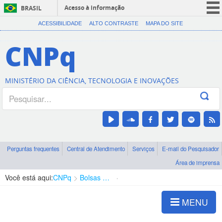
Acesso à informação
BRASIL
CORONAVÍRUS (COVID-19)
ACESSIBILIDADE
ALTO CONTRASTE
MAPA DO SITE
Participe
CNPq
Serviços
Legislação
MINISTÉRIO DA CIÊNCIA, TECNOLOGIA E INOVAÇÕES
Canais
Perguntas frequentes
Central de Atendimento
Serviços
E-mail do Pesquisador
Área de imprensa
Você está aqui:
CNPq
Bolsas e Auxílios Vigentes
Projetos de Pesquisa
MENU