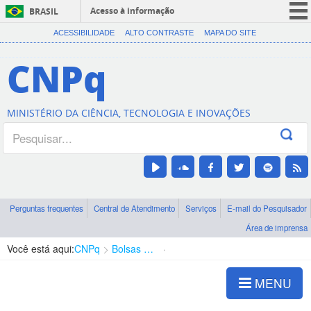
Acesso à informação
BRASIL
CORONAVÍRUS (COVID-19)
ACESSIBILIDADE
ALTO CONTRASTE
MAPA DO SITE
Participe
CNPq
Serviços
Legislação
MINISTÉRIO DA CIÊNCIA, TECNOLOGIA E INOVAÇÕES
Canais
Perguntas frequentes
Central de Atendimento
Serviços
E-mail do Pesquisador
Área de imprensa
Você está aqui:
CNPq
Bolsas e Auxílios Vigentes
Projetos de Pesquisa
MENU