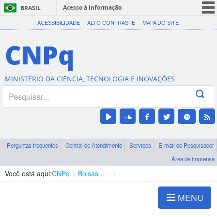
Acesso à informação
BRASIL
CORONAVÍRUS (COVID-19)
ACESSIBILIDADE
ALTO CONTRASTE
MAPA DO SITE
Participe
CNPq
Serviços
Legislação
MINISTÉRIO DA CIÊNCIA, TECNOLOGIA E INOVAÇÕES
Canais
Perguntas frequentes
Central de Atendimento
Serviços
E-mail do Pesquisador
Área de imprensa
Você está aqui:
CNPq
Bolsas e Auxílios Vigentes
Projetos de Pesquisa
MENU