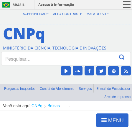
Acesso à informação
BRASIL
CORONAVÍRUS (COVID-19)
ACESSIBILIDADE
ALTO CONTRASTE
MAPA DO SITE
Participe
CNPq
Serviços
Legislação
MINISTÉRIO DA CIÊNCIA, TECNOLOGIA E INOVAÇÕES
Canais
Perguntas frequentes
Central de Atendimento
Serviços
E-mail do Pesquisador
Área de imprensa
Você está aqui:
CNPq
Bolsas e Auxílios Vigentes
Projetos de Pesquisa
MENU