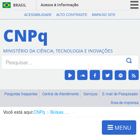
Acesso à informação
BRASIL
CORONAVÍRUS (COVID-19)
ACESSIBILIDADE
ALTO CONTRASTE
MAPA DO SITE
Participe
CNPq
Serviços
Legislação
MINISTÉRIO DA CIÊNCIA, TECNOLOGIA E INOVAÇÕES
Canais
Perguntas frequentes
Central de Atendimento
Serviços
E-mail do Pesquisador
Área de imprensa
Você está aqui:
CNPq
Bolsas e Auxílios Vigentes
Projetos de Pesquisa
MENU