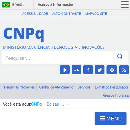
Acesso à informação
BRASIL
CORONAVÍRUS (COVID-19)
ACESSIBILIDADE
ALTO CONTRASTE
MAPA DO SITE
Participe
CNPq
Serviços
Legislação
MINISTÉRIO DA CIÊNCIA, TECNOLOGIA E INOVAÇÕES
Canais
Perguntas frequentes
Central de Atendimento
Serviços
E-mail do Pesquisador
Área de imprensa
Você está aqui:
CNPq
Bolsas e Auxílios Vigentes
Projetos de Pesquisa
MENU