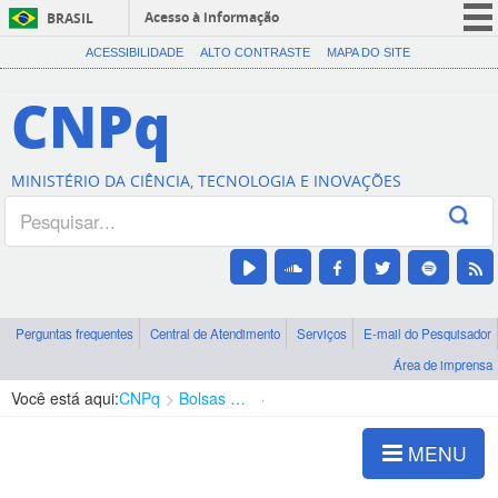
Acesso à informação
BRASIL
CORONAVÍRUS (COVID-19)
ACESSIBILIDADE
ALTO CONTRASTE
MAPA DO SITE
Participe
CNPq
Serviços
Legislação
MINISTÉRIO DA CIÊNCIA, TECNOLOGIA E INOVAÇÕES
Canais
Perguntas frequentes
Central de Atendimento
Serviços
E-mail do Pesquisador
Área de imprensa
Você está aqui:
CNPq
Bolsas e Auxílios Vigentes
Projetos de Pesquisa
MENU