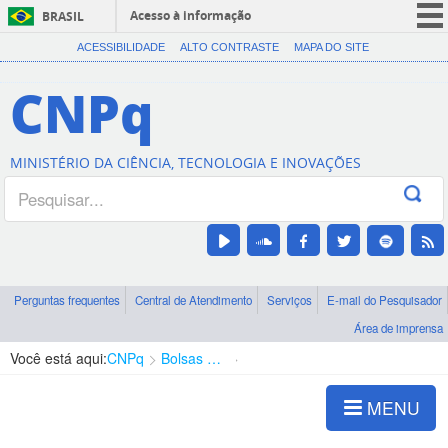
Acesso à informação
BRASIL
CORONAVÍRUS (COVID-19)
ACESSIBILIDADE
ALTO CONTRASTE
MAPA DO SITE
Participe
CNPq
Serviços
Legislação
MINISTÉRIO DA CIÊNCIA, TECNOLOGIA E INOVAÇÕES
Canais
Perguntas frequentes
Central de Atendimento
Serviços
E-mail do Pesquisador
Área de imprensa
Você está aqui:
CNPq
Bolsas e Auxílios Vigentes
Projetos de Pesquisa
MENU