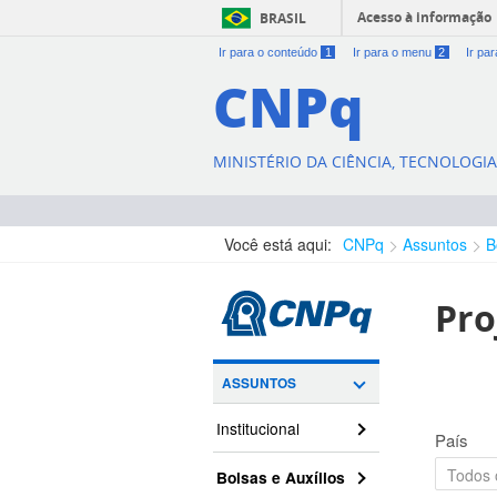
Acesso à informação
BRASIL
Ir para o conteúdo
1
Ir para o menu
2
Ir pa
CNPq
MINISTÉRIO DA CIÊNCIA, TECNOLOGI
Você está aqui:
CNPq
Assuntos
B
Pro
ASSUNTOS
Institucional
País
Bolsas e Auxílios