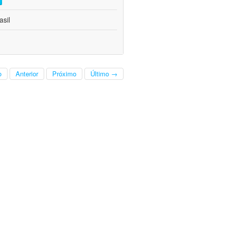
asil
o
Anterior
Próximo
Último →