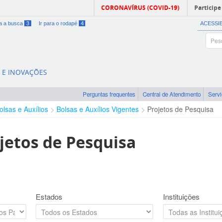
CORONAVÍRUS (COVID-19)
Participe
ra a busca
3
Ir para o rodapé
4
ACESSI
A E INOVAÇÕES
Perguntas frequentes
Central de Atendimento
Serv
olsas e Auxílios
Bolsas e Auxílios Vigentes
Projetos de Pesquisa
jetos de Pesquisa
Estados
Instituições