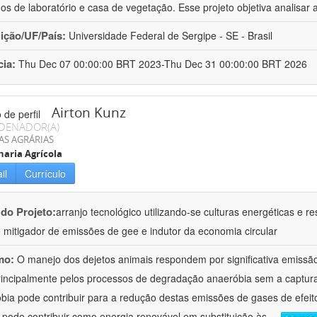
hos de laboratório e casa de vegetação. Esse projeto objetiva analisar 
uição/UF/País:
Universidade Federal de Sergipe - SE - Brasil
cia:
Thu Dec 07 00:00:00 BRT 2023-Thu Dec 31 00:00:00 BRT 2026
Airton Kunz
DENADOR(A)
AS AGRÁRIAS
aria Agrícola
il
Currículo
 do Projeto:
arranjo tecnológico utilizando-se culturas energéticas e
 mitigador de emissões de gee e indutor da economia circular
mo:
O manejo dos dejetos animais respondem por significativa emissã
rincipalmente pelos processos de degradação anaeróbia sem a captura
bia pode contribuir para a redução destas emissões de gases de efei
 pode contribuir como energia renovável em substituição às
...