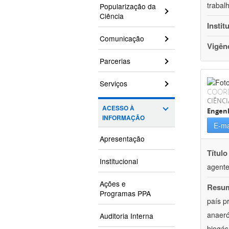
trabal
Popularização da
Ciência
Instit
Comunicação
Vigên
Parcerias
Serviços
COOR
CIÊNCI
ACESSO À
Engenh
INFORMAÇÃO
E-ma
Apresentação
Título
Institucional
agente
Ações e
Resu
Programas PPA
país p
anaeró
Auditoria Interna
biogás