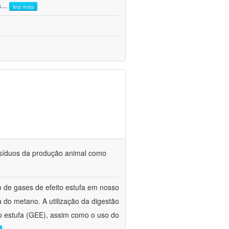
a
...
leia mais
 resíduos da produção animal como
o de gases de efeito estufa em nosso
 do metano. A utilização da digestão
to estufa (GEE), assim como o uso do