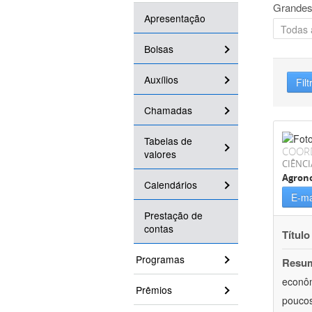
Grandes
Apresentação
Bolsas
Auxílios
Filt
Chamadas
Tabelas de
COOR
valores
CIÊNCI
Agron
Calendários
E-ma
Prestação de
contas
Título
Programas
Resu
econôm
Prêmios
poucos