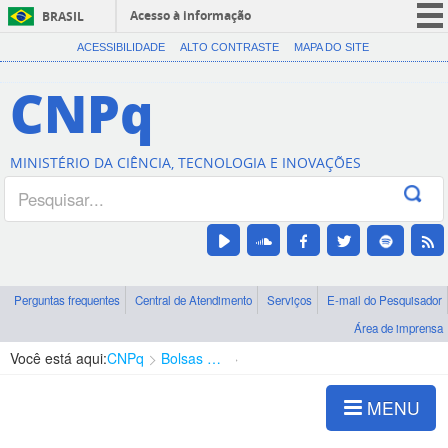
Acesso à informação
BRASIL
CORONAVÍRUS (COVID-19)
ACESSIBILIDADE
ALTO CONTRASTE
MAPA DO SITE
Participe
CNPq
Serviços
Legislação
MINISTÉRIO DA CIÊNCIA, TECNOLOGIA E INOVAÇÕES
Canais
Perguntas frequentes
Central de Atendimento
Serviços
E-mail do Pesquisador
Área de imprensa
Você está aqui:
CNPq
Bolsas e Auxílios Vigentes
Projetos de Pesquisa
MENU