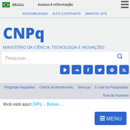
Acesso à informação
BRASIL
CORONAVÍRUS (COVID-19)
ACESSIBILIDADE
ALTO CONTRASTE
MAPA DO SITE
Participe
CNPq
Serviços
Legislação
MINISTÉRIO DA CIÊNCIA, TECNOLOGIA E INOVAÇÕES
Canais
Perguntas frequentes
Central de Atendimento
Serviços
E-mail do Pesquisador
Área de imprensa
Você está aqui:
CNPq
Bolsas e Auxílios Vigentes
Projetos de Pesquisa
MENU