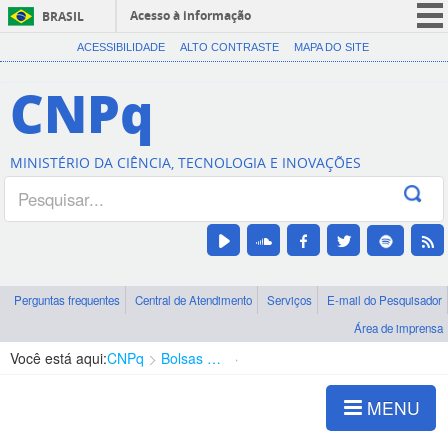
Acesso à informação
BRASIL
CORONAVÍRUS (COVID-19)
ACESSIBILIDADE
ALTO CONTRASTE
MAPA DO SITE
Participe
CNPq
Serviços
Legislação
MINISTÉRIO DA CIÊNCIA, TECNOLOGIA E INOVAÇÕES
Canais
Perguntas frequentes
Central de Atendimento
Serviços
E-mail do Pesquisador
Área de imprensa
Você está aqui:
CNPq
Bolsas e Auxílios Vigentes
Projetos de Pesquisa
MENU