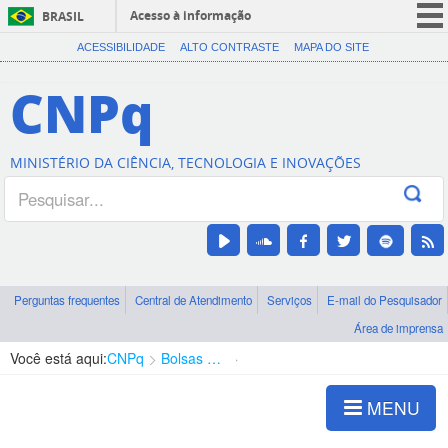
Acesso à informação
BRASIL
CORONAVÍRUS (COVID-19)
ACESSIBILIDADE
ALTO CONTRASTE
MAPA DO SITE
Participe
CNPq
Serviços
Legislação
MINISTÉRIO DA CIÊNCIA, TECNOLOGIA E INOVAÇÕES
Canais
Perguntas frequentes
Central de Atendimento
Serviços
E-mail do Pesquisador
Área de imprensa
Você está aqui:
CNPq
Bolsas e Auxílios Vigentes
Projetos de Pesquisa
MENU