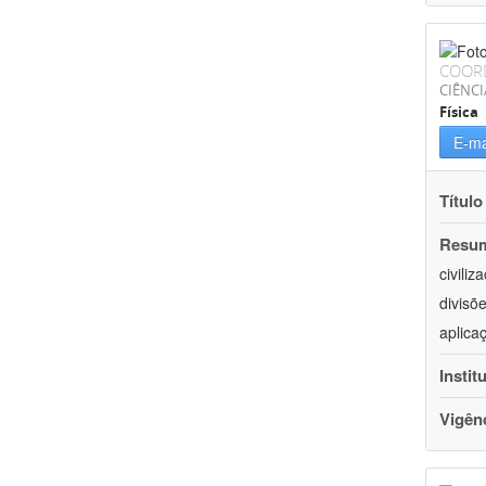
COOR
CIÊNCI
Física
E-ma
Título
Resu
civili
divisõ
aplica
Instit
Vigên