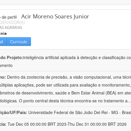
Acir Moreno Soares Junior
DENADOR(A)
AS AGRÁRIAS
cnia
il
Currículo
 do Projeto:
inteligência artificial aplicada à detecção e classificaçã
amento
mo:
Dentro da zootecnia de precisão, a visão computacional, uma técni
ltiplas aplicações, pode ser utilizada para avaliação e monitoramento, 
âmetros de desenvolvimento, saúde e Bem Estar Animal (BEA) em ate
ológicas. O ponto central desta técnica encontra-se no tratamento a
..
uição/UF/País:
Universidade Federal de São João Del-Rei - MG - Brasi
cia:
Tue Dec 05 00:00:00 BRT 2023-Thu Dec 31 00:00:00 BRT 2026