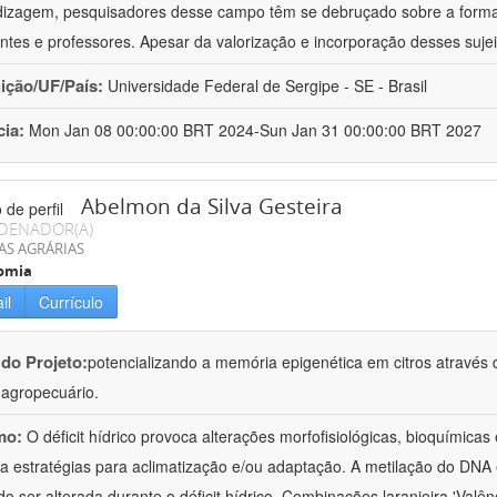
izagem, pesquisadores desse campo têm se debruçado sobre a formaç
ntes e professores. Apesar da valorização e incorporação desses sujei
uição/UF/País:
Universidade Federal de Sergipe - SE - Brasil
cia:
Mon Jan 08 00:00:00 BRT 2024-Sun Jan 31 00:00:00 BRT 2027
Abelmon da Silva Gesteira
DENADOR(A)
AS AGRÁRIAS
omia
il
Currículo
 do Projeto:
potencializando a memória epigenética em citros através d
o agropecuário.
mo:
O déficit hídrico provoca alterações morfofisiológicas, bioquímica
 a estratégias para aclimatização e/ou adaptação. A metilação do DNA 
o ser alterada durante o déficit hídrico. Combinações laranjeira 'Valên