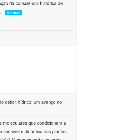
ão da consciência histórica de
...
leia mais
o déficit hídrico: um avanço no
s e moleculares que condicionam a
é sensível e dinâmica nas plantas,
cia' (LA) com os porta-enxertos