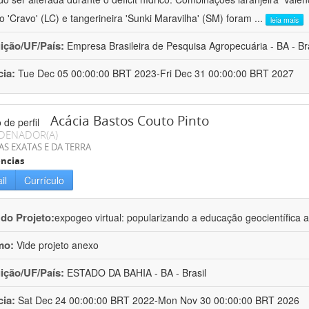
ro 'Cravo' (LC) e tangerineira 'Sunki Maravilha' (SM) foram
...
leia mais
uição/UF/País:
Empresa Brasileira de Pesquisa Agropecuária - BA - Bra
cia:
Tue Dec 05 00:00:00 BRT 2023-Fri Dec 31 00:00:00 BRT 2027
Acácia Bastos Couto Pinto
DENADOR(A)
AS EXATAS E DA TERRA
ncias
il
Currículo
 do Projeto:
expogeo virtual: popularizando a educação geocientífica a
mo:
Vide projeto anexo
uição/UF/País:
ESTADO DA BAHIA - BA - Brasil
cia:
Sat Dec 24 00:00:00 BRT 2022-Mon Nov 30 00:00:00 BRT 2026