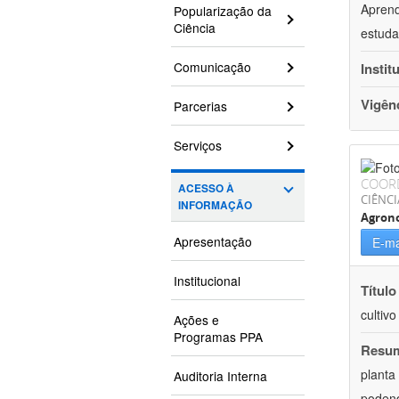
Aprend
Popularização da
Ciência
estuda
Comunicação
Instit
Vigên
Parcerias
Serviços
COOR
ACESSO À
CIÊNCI
INFORMAÇÃO
Agron
Apresentação
E-ma
Institucional
Título
cultiv
Ações e
Programas PPA
Resu
planta
Auditoria Interna
podend