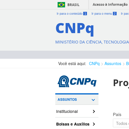
Acesso à informação
BRASIL
Ir para o conteúdo
1
Ir para o menu
2
Ir pa
CNPq
MINISTÉRIO DA CIÊNCIA, TECNOLOGI
Você está aqui:
CNPq
Assuntos
B
Pro
ASSUNTOS
Institucional
País
Bolsas e Auxílios