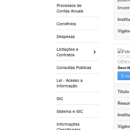
Processos de
limoei
Contas Anuais
Instit
Convênios
Vigên
Despesas
Licitações e
Contratos
COOR
CIÊNCI
Consultas Públicas
Geociê
E-ma
Lei - Acesso a
Informação
Título
SIC
Resu
Sistema e-SIC
Instit
Informações
Vigên
Classificadas