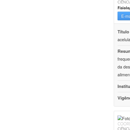
CIÊNCI
Fisiolo
E-ma
Título
acelul
Resu
freque
da des
alimen
Instit
Vigên
COOR
CIÊNCI