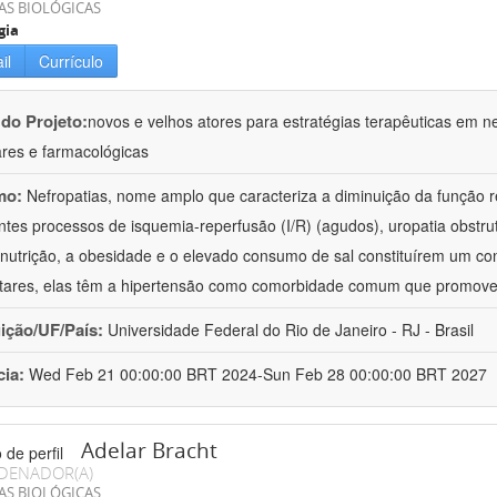
AS BIOLÓGICAS
gia
il
Currículo
 do Projeto:
novos e velhos atores para estratégias terapêuticas em nef
ares e farmacológicas
mo:
Nefropatias, nome amplo que caracteriza a diminuição da função r
ntes processos de isquemia-reperfusão (I/R) (agudos), uropatia obstrut
nutrição, a obesidade e o elevado consumo de sal constituírem um con
tares, elas têm a hipertensão como comorbidade comum que promov
uição/UF/País:
Universidade Federal do Rio de Janeiro - RJ - Brasil
cia:
Wed Feb 21 00:00:00 BRT 2024-Sun Feb 28 00:00:00 BRT 2027
Adelar Bracht
DENADOR(A)
AS BIOLÓGICAS