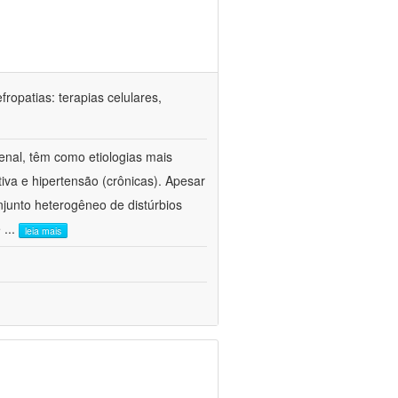
ropatias: terapias celulares,
enal, têm como etiologias mais
iva e hipertensão (crônicas). Apesar
junto heterogêneo de distúrbios
e
...
leia mais