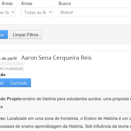
 Áreas
Áreas
Busca
rar
Limpar Filtros
Aaron Sena Cerqueira Reis
DENADOR(A)
IAS HUMANAS
ção
il
Currículo
 do Projeto:
ensino de história para estudantes surdos: uma proposta i
ca
mo:
Localizado em uma zona de fronteiras, o Ensino de História é um
ocessos de ensino-aprendizagem da História. Sob influência da teoria d