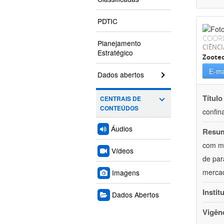
PDTIC
COOR
Planejamento
CIÊNCI
Estratégico
Zoote
E-ma
Dados abertos
Título
CENTRAIS DE
CONTEÚDOS
confin
Áudios
Resu
com mú
Vídeos
de par
mercad
Imagens
Instit
Dados Abertos
Vigên