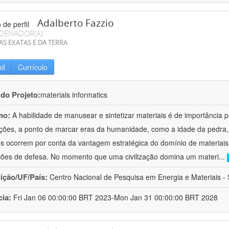
Adalberto Fazzio
DENADOR(A)
AS EXATAS E DA TERRA
il
Currículo
 do Projeto:
materials informatics
mo:
A habilidade de manusear e sintetizar materiais é de importância 
zações, a ponto de marcar eras da humanidade, como a idade da pedra, 
es ocorrem por conta da vantagem estratégica do domínio de materiais,
ções de defesa. No momento que uma civilização domina um materi
...
uição/UF/País:
Centro Nacional de Pesquisa em Energia e Materiais - S
cia:
Fri Jan 06 00:00:00 BRT 2023-Mon Jan 31 00:00:00 BRT 2028