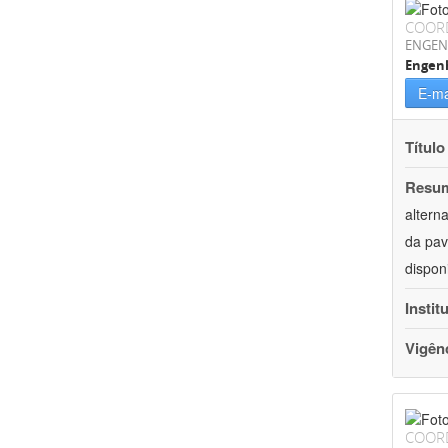
COOR
ENGEN
Engenh
E-ma
Título
Resu
altern
da pav
dispon
Instit
Vigên
COOR