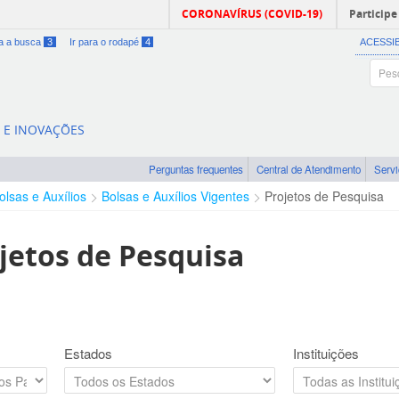
CORONAVÍRUS (COVID-19)
Participe
ra a busca
3
Ir para o rodapé
4
ACESSI
A E INOVAÇÕES
Perguntas frequentes
Central de Atendimento
Serv
olsas e Auxílios
Bolsas e Auxílios Vigentes
Projetos de Pesquisa
jetos de Pesquisa
Estados
Instituições