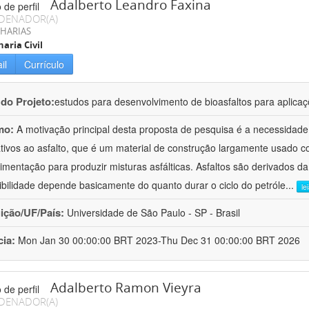
Adalberto Leandro Faxina
DENADOR(A)
HARIAS
aria Civil
il
Currículo
 do Projeto:
estudos para desenvolvimento de bioasfaltos para aplic
mo:
A motivação principal desta proposta de pesquisa é a necessidade
ativos ao asfalto, que é um material de construção largamente usado 
imentação para produzir misturas asfálticas. Asfaltos são derivados da
ibilidade depende basicamente do quanto durar o ciclo do petróle
...
le
uição/UF/País:
Universidade de São Paulo - SP - Brasil
cia:
Mon Jan 30 00:00:00 BRT 2023-Thu Dec 31 00:00:00 BRT 2026
Adalberto Ramon Vieyra
DENADOR(A)