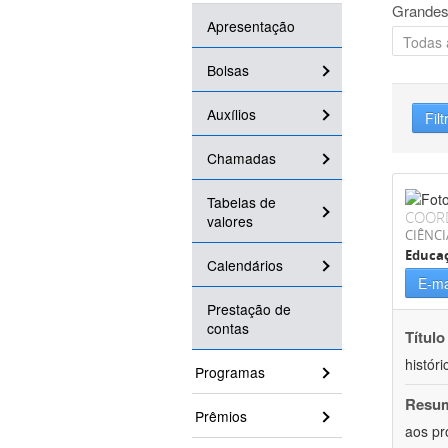
Grandes
Apresentação
Bolsas
Auxílios
Filt
Chamadas
Tabelas de
COOR
valores
CIÊNC
Educa
Calendários
E-ma
Prestação de
contas
Título
históri
Programas
Resu
Prêmios
aos pr