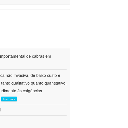
o comportamental de cabras em
ca não invasiva, de baixo custo e
tanto qualitativo quanto quantitativo,
ndimento às exigências
.
leia mais
l