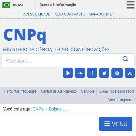
Acesso à informação
BRASIL
CORONAVÍRUS (COVID-19)
ACESSIBILIDADE
ALTO CONTRASTE
MAPA DO SITE
Participe
CNPq
Serviços
Legislação
MINISTÉRIO DA CIÊNCIA, TECNOLOGIA E INOVAÇÕES
Canais
Perguntas frequentes
Central de Atendimento
Serviços
E-mail do Pesquisador
Área de imprensa
Você está aqui:
CNPq
Bolsas e Auxílios Vigentes
Projetos de Pesquisa
MENU