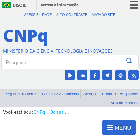
Acesso à informação
BRASIL
CORONAVÍRUS (COVID-19)
ACESSIBILIDADE
ALTO CONTRASTE
MAPA DO SITE
Participe
CNPq
Serviços
Legislação
MINISTÉRIO DA CIÊNCIA, TECNOLOGIA E INOVAÇÕES
Canais
Perguntas frequentes
Central de Atendimento
Serviços
E-mail do Pesquisador
Área de imprensa
Você está aqui:
CNPq
Bolsas e Auxílios Vigentes
Projetos de Pesquisa
MENU