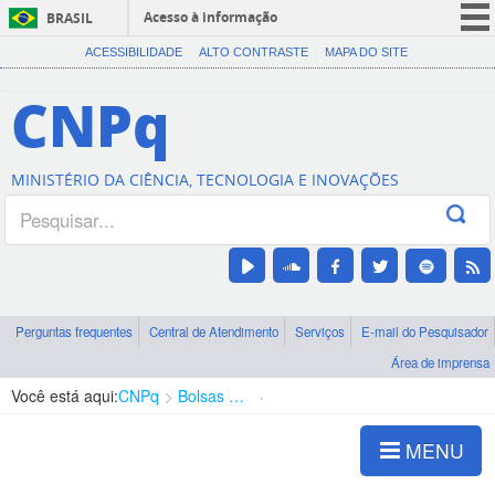
Acesso à informação
BRASIL
CORONAVÍRUS (COVID-19)
ACESSIBILIDADE
ALTO CONTRASTE
MAPA DO SITE
Participe
CNPq
Serviços
Legislação
MINISTÉRIO DA CIÊNCIA, TECNOLOGIA E INOVAÇÕES
Canais
Perguntas frequentes
Central de Atendimento
Serviços
E-mail do Pesquisador
Área de imprensa
Você está aqui:
CNPq
Bolsas e Auxílios Vigentes
Projetos de Pesquisa
MENU