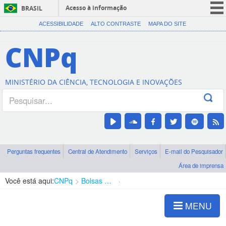
Acesso à informação
BRASIL
CORONAVÍRUS (COVID-19)
ACESSIBILIDADE
ALTO CONTRASTE
MAPA DO SITE
Participe
CNPq
Serviços
Legislação
MINISTÉRIO DA CIÊNCIA, TECNOLOGIA E INOVAÇÕES
Canais
Perguntas frequentes
Central de Atendimento
Serviços
E-mail do Pesquisador
Área de imprensa
Você está aqui:
CNPq
Bolsas e Auxílios Vigentes
Projetos de Pesquisa
MENU